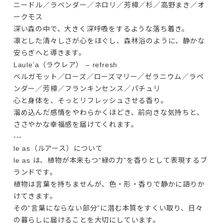
ニードル／ラベンダー／ネロリ／芳樟／杉／高野まき／オ
Products
ークモス
Journals
深い森の中で、大きく深呼吸をするような落ち着き。
凛とした清々しさが心をほぐし、森林浴のように、静かな
Contact
安らぎへと導きます。
Laule’a（ラウレア） – refresh
ベルガモット／ローズ／ローズマリー／ゼラニウム／ラベ
プライバシーポリシー
ンダー／芳樟／フランキンセンス／パチュリ
特定商取引法に基づく表記
心と身体を、そっとリフレッシュさせる香り。
利用規約
溜め込んだ感情をやわらかくほどき、前向きな気持ちと、
ささやかな幸福感を届けてくれます。
---
le as（ルアース）について
le as は、植物が本来もつ“緑の力”を香りとして表現するブ
ランドです。

植物は言葉を持ちませんが、色・形・香りで静かに語りか
けてきます。

その“言葉にならない部分”に潜む本質をすくい取り、日々
の暮らしに届けることを大切にしています。
