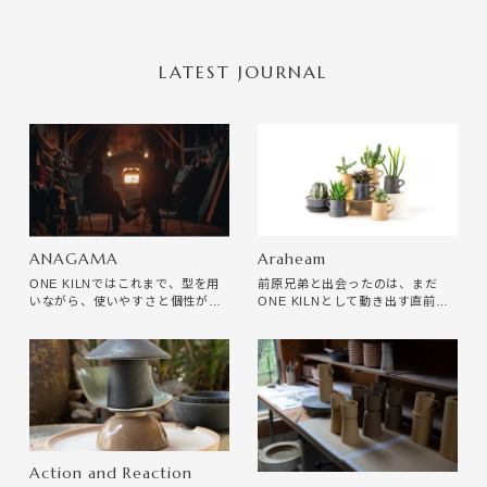
LATEST JOURNAL
ANAGAMA
Araheam
ONE KILNではこれまで、型を用
前原兄弟と出会ったのは、まだ
いながら、使いやすさと個性が共
ONE KILNとして動き出す直前の
存する器づくりを目指してきまし
ことだった。 ニューヨーク帰りの
た。 同じ型から生まれた器でも、
良一郎と、中国語も話せるグラフ
土や釉薬、焼成によって少しずつ
ィックデザイナーの宅二郎。 天文
異なる表情を持っています。 しか
館で展示をしていると、ふたりで
し、この穴窯のシリーズでは、そ
ふらっと見に来てくれたのを覚え
の変化は私たちの想像を大きく超
ている。
えていきます。
Action and Reaction