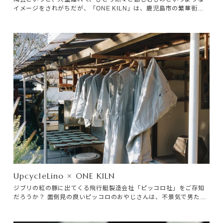
イメージをされがちだが、「ONE KILN」は、鹿児島市の繁華街か
特定商取引法に基づく表記
ら車で10分ほどの住宅街にある。僕が陶芸を志したのは24歳の頃、
利用規約
気になる作家に電話をしてみたり、京都の職業訓練校を受けたり、
ジタバタと動いたけれど全滅。その未来に閉塞感を感じた。
UpcycleLino × ONE KILN
ジブリの紅の豚に出てくる飛行艇製造会社「ピッコロ社」をご存知
だろうか？ 面倒見の良いピッコロのおやじさんは、不景気で男たち
が出稼ぎでいないため、親戚中の女性を呼び集めて工場を稼働させ
る。