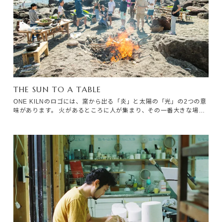
薬。 焼く際に内と外との釉薬と干渉し合ったり、窯の中に置く位置
によって、個々に色味が変わるのは、工芸的な面白さ。自分好みの
風合いを見付けるのも、楽しみの一つです。
THE SUN TO A TABLE
ONE KILNのロゴには、窯から出る「炎」と太陽の「光」の2つの意
味があります。 火があるところに人が集まり、その一番大きな場所
が、太陽の下なんだという考えです。