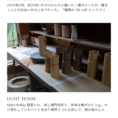
2019年3月。BEAMS の小川さんから届いた一通のメールが、緒方
くんとの出会いのはじまりだった。「福岡の ON AIR というクリエ
イティブチームから、ONE KILNを紹介してほしいと相談を受けま
した。」
LIGHT HOUSE
Maticの外山 翔君とは、同じ専門学校で、学年は僕がひとつ上。か
け持ちしていたバイト先まで偶然２つとも同じで、翔が後から入っ
たため「僕を追っかけている翔君です」と冗談交じりに紹介してい