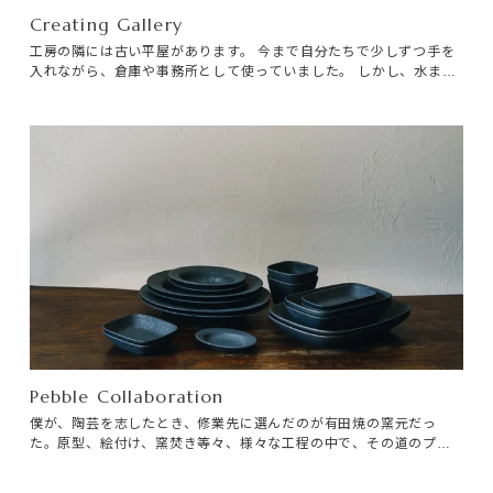
Creating Gallery
工房の隣には古い平屋があります。 今まで自分たちで少しずつ手を
入れながら、倉庫や事務所として使っていました。 しかし、水まわ
りや、天井を抜いたりすることはハードルが高く、ARTONの山口君
に依頼して本格的に改装をすることにしました。
Pebble Collaboration
僕が、陶芸を志したとき、修業先に選んだのが有田焼の窯元だっ
た。原型、絵付け、窯焚き等々、様々な工程の中で、その道のプロ
がいた。工場の中では、ベルトコンベアの上を素焼きの皿が周り、
皿板をいっぱい積んだ軽トラが町内を行き交っている。