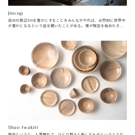
Jincup
自分の周辺5mを豊かにすることをみんながやれば、必然的に世界中
が豊かになるという話を聞いたことがある。僕が陶芸を始めたきっ
かけは、「自分らしさを見つけたい。」「誰もみたことのない形を
作りたい。」といった自己表現のためだった。
Products
Journals
Contact
Shuo Iwakiri
プライバシーポリシー
陶芸というと、人里離れて、ひとり黙々と勤しむものというような