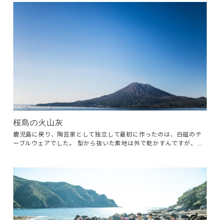
桜島の火山灰
鹿児島に戻り、陶芸家として独立して最初に作ったのは、白磁のテ
ーブルウェアでした。 型から抜いた素地は外で乾かすんですが、そ
の時に桜島の火山灰が降ると、焼いた際、表面に黒いポツポツが表
れてしまうんです。 そんな白磁の大敵である火山灰を釉薬にしてみ
ようと、ある日思い立ちます。 早速、降り積もった灰をホウキで集
め、ビニールに詰めて工房に持ち帰りました。 ベースにしたのは、
黒や茶色に発色する鉄釉と呼ばれるベーシックな釉薬。 加える火山
灰の量や焼く時の温度などを納得がいくまで、色々と試しました。
ASHシリーズにはこの火山灰の釉薬が使われています。スレートグ
レーに発色した鉄釉の中で、星のように散らばる金属質の煌めく釉