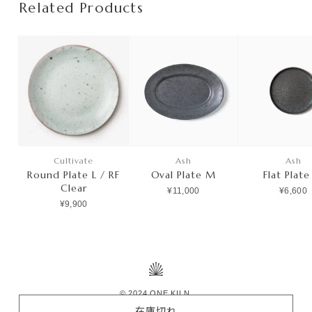
Related Products
Cultivate
Ash
Ash
Round Plate L / RF
Oval Plate M
Flat Plat
Clear
¥11,000
¥6,600
¥9,900
© 2024 ONE KILN.
在庫切れ