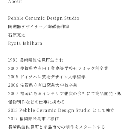
About
Pebble Ceramic Design Studio
陶磁器デザイナー／陶磁器作家
石原亮太
Ryota Ishihara
1983 長崎県波佐見町生まれ
2002 佐賀県立有田工業高等学校セラミック科卒業
2005 ドイツハレ芸術デザイン大学留学
Products
2006 佐賀県立有田窯業大学校卒業
Journals
2007 福岡にあるインテリア雑貨の会社にて商品開発・販
促物制作などの仕事に携わる
Contact
2013 Pebble Ceramic Design Studio として独立
2017 福岡県糸島市に移住
プライバシーポリシー
長崎県波佐見町と糸島市での制作をスタートする
特定商取引法に基づく表記