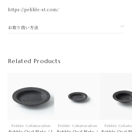
利用規約
https://pebble-st.com/
お取り扱い方法
Related Products
Pebble Collaboration
Pebble Collaboration
Pebble Collabo
Pebble Oval Plate / L
Pebble Oval Plate /
Pebble Oval Pl