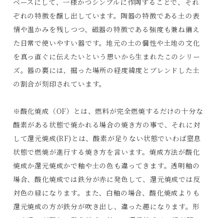
ベースにして、一様かつシンプルに作陶することで、それ
ぞれの特徴を醸し出しています。陶器の特徴である土の表
情や温かみを残しつつ、磁器の特徴である強度も兼ね備え
た日常で使いやすい器です。地元の土の個性や土地の文化
を真っ直ぐに伝えたいという思いから生まれたこのシリー
ズ。器の裏には、掘った場所の経度緯度とブレンドした土
の割合が刻印されています。
※酸化焼成（OF）とは、燃料が完全燃焼するだけの十分な
酸素がある状態で焼かれる場合の焼き方の事で、それに対
して還元焼成(RF)とは、酸素が足りない状態でいわば窒息
状態で燃焼が進行する焼き方を言います。焼成方法が酸化
焼成か還元焼成かで釉や土の色も違ってきます。透明釉の
場合、酸化焼成では鉄分が赤に発色して、還元焼成では反
Products
対色の緑になります。また、白釉の場合、酸化焼成よりも
Journals
還元焼成の方が鉄分が吹き出し、違った趣になります。形