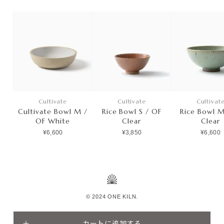
Cultivate
Cultivate
Cultivat
Cultivate Bowl M /
Rice Bowl S / OF
Rice Bowl M
OF White
Clear
Clear
¥6,600
¥3,850
¥6,600
© 2024 ONE KILN.
カートに追加する