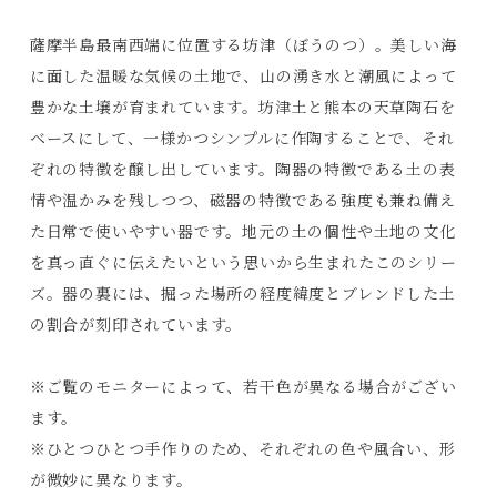
薩摩半島最南西端に位置する坊津（ぼうのつ）。美しい海
に面した温暖な気候の土地で、山の湧き水と潮風によって
豊かな土壌が育まれています。坊津土と熊本の天草陶石を
ベースにして、一様かつシンプルに作陶することで、それ
ぞれの特徴を醸し出しています。陶器の特徴である土の表
情や温かみを残しつつ、磁器の特徴である強度も兼ね備え
た日常で使いやすい器です。地元の土の個性や土地の文化
を真っ直ぐに伝えたいという思いから生まれたこのシリー
Products
ズ。器の裏には、掘った場所の経度緯度とブレンドした土
Journals
の割合が刻印されています。
Contact
※ご覧のモニターによって、若干色が異なる場合がござい
ます。
プライバシーポリシー
※ひとつひとつ手作りのため、それぞれの色や風合い、形
特定商取引法に基づく表記
が微妙に異なります。
利用規約