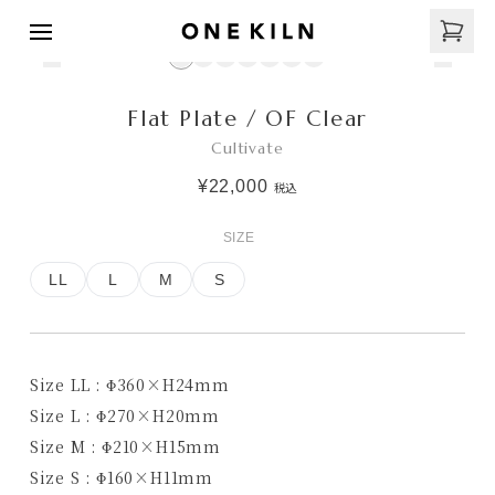
Flat Plate / OF Clear
Cultivate
¥22,000
税込
SIZE
LL
L
M
S
Size LL : Φ360×H24mm
Size L : Φ270×H20mm
Size M : Φ210×H15mm
Size S :
Φ160×H11mm