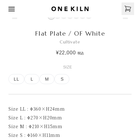
Flat Plate / OF White
Cultivate
¥22,000
税込
SIZE
LL
L
M
S
Size LL : Φ360×H24mm
Size L : Φ270×H20mm
Size M : Φ210×H15mm
Size S :
Φ160×H11mm