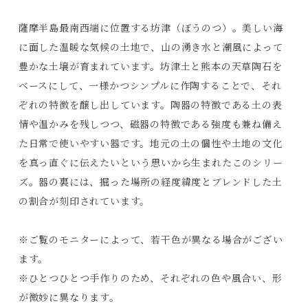
薩摩半島最南西端に位置する坊津（ぼうのつ）。美しい海
に面した温暖な気候の土地で、山の湧き水と潮風によって
豊かな土壌が育まれています。坊津土と熊本の天草陶石を
ベースにして、一様かつシンプルに作陶することで、それ
ぞれの特徴を醸し出しています。陶器の特徴である土の表
情や温かみを残しつつ、磁器の特徴である強度も兼ね備え
た日常で使いやすい器です。地元の土の個性や土地の文化
を真っ直ぐに伝えたいという思いから生まれたこのシリー
Products
ズ。器の裏には、掘った場所の経度緯度とブレンドした土
Journals
の割合が刻印されています。
Contact
※ご覧のモニターによって、若干色が異なる場合がござい
ます。
プライバシーポリシー
※ひとつひとつ手作りのため、それぞれの色や風合い、形
特定商取引法に基づく表記
が微妙に異なります。
利用規約