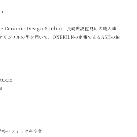
mm
le Ceramic Design Studio)、長崎県波佐見町の職人達
リジナルの型を用いて、ONEKILNの定番であるASHの釉
tudio
家
等学校セラミック科卒業