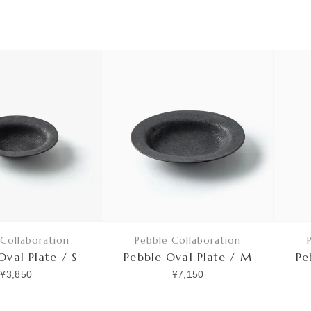
 Collaboration
Pebble Collaboration
Oval Plate / S
Pebble Oval Plate / M
Pe
¥3,850
¥7,150