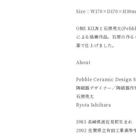
Size：W170×D170×H30
ONE KILNと石原亮太(Pebb
による協働作品。石原の作るオ
薬で仕上げました。
About
Pebble Ceramic Design S
陶磁器デザイナー／陶磁器作
石原亮太
Ryota Ishihara
1983 長崎県波佐見町生まれ
2002 佐賀県立有田工業高